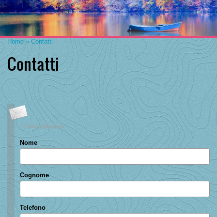
Home
» Contatti
Contatti
* Campi obbligatori
Nome
Cognome
Telefono